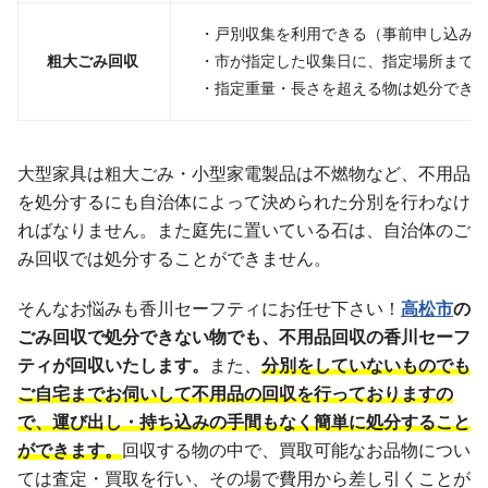
・戸別収集を利用できる（事前申し込み
粗大ごみ回収
・市が指定した収集日に、指定場所まで
・指定重量・長さを超える物は処分でき
大型家具は粗大ごみ・小型家電製品は不燃物など、不用品
を処分するにも自治体によって決められた分別を行わなけ
ればなりません。また庭先に置いている石は、自治体のご
み回収では処分することができません。
そんなお悩みも香川セーフティにお任せ下さい！
高松市
の
ごみ回収で処分できない物でも、不用品回収の香川セーフ
ティが回収いたします。
また、
分別をしていないものでも
ご自宅までお伺いして不用品の回収を行っておりますの
で、運び出し・持ち込みの手間もなく簡単に処分すること
ができます。
回収する物の中で、買取可能なお品物につい
ては査定・買取を行い、その場で費用から差し引くことが