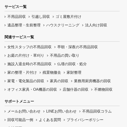
サービス一覧
不用品回収
引越し回収
ゴミ屋敷片付け
遺品整理・生前整理
ハウスクリーニング
法人向け回収
関連サービス一覧
女性スタッフの
不用品回収
早朝・深夜の
不用品回収
お庭の片付け・
草刈り
不用品の
買い取り
施設入退去時の
不用品回収
仏壇の
回収・処分
家の整理・片付け
残置物撤去
家財整理
家電・電化製品の回収
家具の回収
業務用厨房機器の
回収
オフィス家具
・OA機器の回収
店舗什器の回収
不燃物回収
サポートメニュー
メールお問い合わせ
LINEお問い合わせ
不用品回収コラム
回収可能品一例
よくある質問
プライバシーポリシー