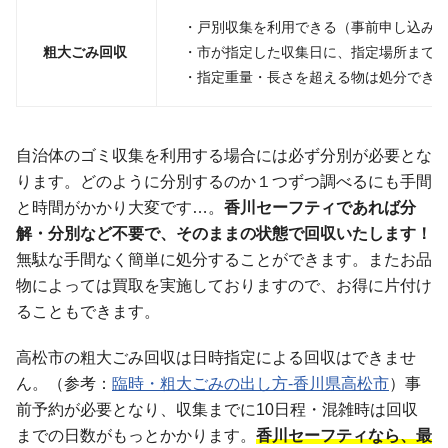
・戸別収集を利用できる（事前申し込み
粗大ごみ回収
・市が指定した収集日に、指定場所まで
・指定重量・長さを超える物は処分でき
自治体のゴミ収集を利用する場合には必ず分別が必要とな
ります。どのように分別するのか１つずつ調べるにも手間
と時間がかかり大変です…。
香川セーフティであれば分
解・分別など不要で、そのままの状態で回収いたします！
無駄な手間なく簡単に処分することができます。またお品
物によっては買取を実施しておりますので、お得に片付け
ることもできます。
高松市の粗大ごみ回収は日時指定による回収はできませ
ん。（参考：
臨時・粗大ごみの出し方-香川県高松市
）事
前予約が必要となり、収集までに10日程・混雑時は回収
までの日数がもっとかかります。
香川セーフティなら、最