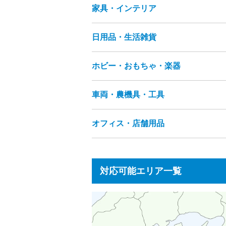
家具・インテリア
テレビ
冷蔵庫
洗濯機
衣類乾燥機
空気清浄機
扇風機
電動歯ブラシ
アイロン
ミシン
電話機（固定電話・
カメラ（フィルムカメラ・デジタルカ
日用品・生活雑貨
テーブル
ソファ
ビーズクッション
コーヒーメーカー
トースター
ホッ
座布団
まくら
タンス・カラーボッ
プレイヤー・レコーダー（HDD・DVD
ハンガーラック
本棚
キャビネット
オーディオプレーヤー
ステレオ（CD
ラグ・カーペット
畳
カーテン
網
パソコン・周辺機器
ノートパソコン
ホビー・おもちゃ・楽器
食器・キッチン用品
フライパン
鍋
各種ケーブル類
リモコン
電子辞書
洗面用品
洋服・衣類
靴
バッグ
時
ペット用品
介護用品
段ボール
発
車両・農機具・工具
雑誌・漫画・本
おもちゃ
ぬいぐる
ボードゲーム
家庭用遊具
パチンコ
健康器具・トレーニングマシン
釣り
アウトドア用品
水槽
オフィス・店舗用品
自転車
タイヤ
カー用品
バイク・
園芸・ガーデニング用品
ウッドデッ
応接セット
事務用品棚
OAラック
蛍光灯・水銀灯
金庫
シュレッダー
ガスレンジ
対応可能エリア一覧
製氷機
券売機
コール
ネタケース
調理台
冷凍ストッカー