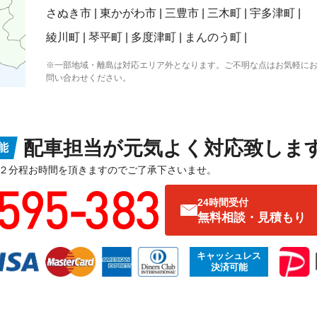
さぬき市
東かがわ市
三豊市
三木町
宇多津町
綾川町
琴平町
多度津町
まんのう町
※一部地域・離島は対応エリア外となります。ご不明な点はお気軽に
問い合わせください。
配車担当が元気よく対応致しま
能
２分程お時間を頂きますのでご了承下さいませ。
24時間受付
無料相談・見積もり
キャッシュレス
決済可能