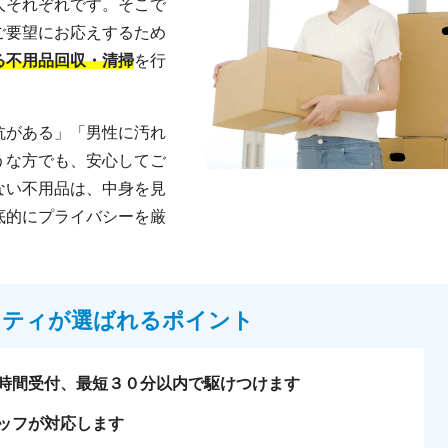
人それぞれです。そこで
ご要望にお応えするため
る不用品回収・清掃
を行
抗がある」「男性に汚れ
うな方でも、安心してご
ない不用品は、中身を見
底的にプライバシーを厳
フティが選ばれるポイント
時間受付、最短３０分以内で駆けつけます
ッフが対応します