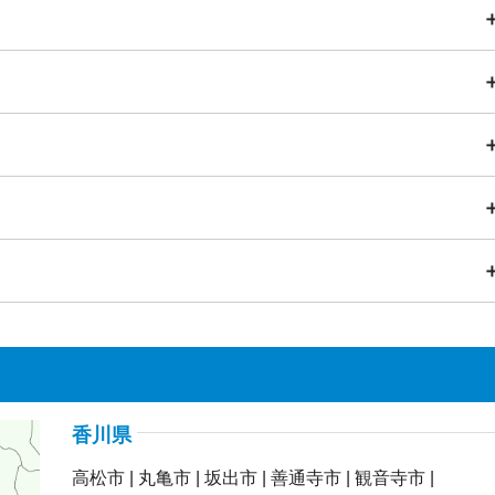
エアコン
掃除機
照明器具・ライト
加湿器
除湿器
電気カミソリ
ストーブ・ヒーター
こたつ
ヘアドライヤー
FAX）
スマートフォン・タブレット・携帯電話
メラ・ビデオカメラ）
炊飯器
電子レンジ
ジューサーミキサー
チェア・椅子
マッサージチェア
ベッド
マットレス
布団
トプレート
ジャーポット
食器洗い乾燥機・食洗機
電磁調理器
クス
食器棚・キッチンボード
テレビ台・テレビボード
下駄箱
・BD・ビデオ等）
衛星放送用アンテナ
テレビチューナー
・チェスト
鏡台・ドレッサー
踏み台
すのこ
・MD・カセットテープ等）
スピーカー
アンプ
ラジオ
戸
雨戸
観葉植物
パソコンモニター
プリンター
スキャナ
キーボード
ガスコンロ
浄水器
ゴミ箱
物干し竿
ハンガー
突っ張り棒
ICレコーダー
電卓
計
アクセサリー
節句人形
贈答品
美容機器
ベビーカー
泡スチロール
み
人形
フィギュア
ゲーム機
ゲームコントローラー
台・パチスロ機
ピアノ
楽器
ゴルフ用品
用品
サーフボード
スノーボード
スポーツ用品
バイク用品
チャイルドシート
バッテリー
工具・DIY用品
キ・ラティス
農機具・草刈機
高圧洗浄機
物置
台車
パーテーション
受付カウンター
ロッカー
ホワイトボード
業務用コピー機・複合機
プロジェクター
業務用冷蔵庫
ドテーブル
ゆで麺器
大型食器洗浄機
シンク
アイスケース
ショーケース
ゴンドラ
商品棚
案内板
消火器
香川県
高松市
丸亀市
坂出市
善通寺市
観音寺市