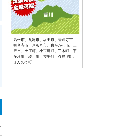
高松市
、
丸亀市
、
坂出市
、
善通寺市
、
観音寺市
、
さぬき市
、
東かがわ市
、
三
豊市
、
土庄町
、
小豆島町
、
三木町
、
宇
多津町
、
綾川町
、
琴平町
、
多度津町
、
まんのう町