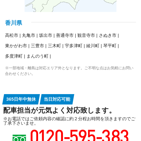
香川県
高松市
丸亀市
坂出市
善通寺市
観音寺市
さぬき市
東かがわ市
三豊市
三木町
宇多津町
綾川町
琴平町
多度津町
まんのう町
※一部地域・離島は対応エリア外となります。ご不明な点はお気軽にお問い
合わせください。
365日年中無休
当日対応可能
配車担当が元気よく対応致します。
※お電話ではご依頼内容の確認に約２分程お時間を頂きますのでご
了承下さいませ。