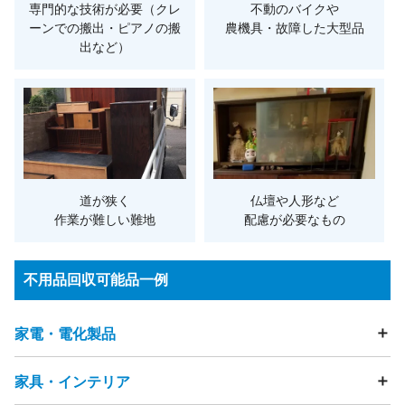
専門的な技術が必要（クレ
不動のバイクや
ーンでの搬出・ピアノの搬
農機具・故障した大型品
出など）
道が狭く
仏壇や人形など
作業が難しい難地
配慮が必要なもの
不用品回収可能品一例
家電・電化製品
家具・インテリア
テレビ
冷蔵庫
洗濯機
衣類乾燥機
エアコン
掃除機
照明器具・ライト
加湿器
除湿器
空気清浄機
扇風機