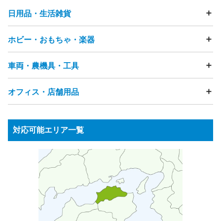
電動歯ブラシ
電気カミソリ
ストーブ・ヒーター
こたつ
日用品・生活雑貨
テーブル
ソファ
ビーズクッション
チェア・椅子
ヘアドライヤー
アイロン
ミシン
マッサージチェア
ベッド
マットレス
布団
座布団
電話機（固定電話・FAX）
まくら
タンス・カラーボックス
ホビー・おもちゃ・楽器
食器・キッチン用品
フライパン
鍋
ガスコンロ
浄水器
スマートフォン・タブレット・携帯電話
食器棚・キッチンボード
テレビ台・テレビボード
ゴミ箱
物干し竿
ハンガー
突っ張り棒
洗面用品
カメラ（フィルムカメラ・デジタルカメラ・ビデオカメ
下駄箱
ハンガーラック
本棚
キャビネット・チェスト
洋服・衣類
靴
バッグ
時計
アクセサリー
節句人形
ラ）
車両・農機具・工具
雑誌・漫画・本
おもちゃ
ぬいぐるみ
人形
フィギュア
鏡台・ドレッサー
踏み台
すのこ
ラグ・カーペット
畳
贈答品
美容機器
ベビーカー
ペット用品
介護用品
炊飯器
電子レンジ
ジューサーミキサー
ゲーム機
ゲームコントローラー
ボードゲーム
カーテン
網戸
雨戸
観葉植物
段ボール
発泡スチロール
コーヒーメーカー
トースター
ホットプレート
家庭用遊具
パチンコ台・パチスロ機
ピアノ
楽器
オフィス・店舗用品
自転車
タイヤ
カー用品
バイク・バイク用品
ジャーポット
食器洗い乾燥機・食洗機
電磁調理器
ゴルフ用品
健康器具・トレーニングマシン
釣り用品
チャイルドシート
バッテリー
工具・DIY用品
プレイヤー・レコーダー（HDD・DVD・BD・ビデオ等）
サーフボード
スノーボード
スポーツ用品
園芸・ガーデニング用品
ウッドデッキ・ラティス
衛星放送用アンテナ
テレビチューナー
応接セット
事務用品棚
OAラック
パーテーション
アウトドア用品
水槽
農機具・草刈機
高圧洗浄機
物置
台車
オーディオプレーヤー
対応可能エリア一覧
受付カウンター
ロッカー
ホワイトボード
ステレオ（CD・MD・カセットテープ等）
スピーカー
蛍光灯・水銀灯
金庫
シュレッダー
アンプ
ラジオ
パソコン・周辺機器
ノートパソコン
業務用コピー機・複合機
プロジェクター
業務用冷蔵庫
パソコンモニター
プリンター
スキャナ
キーボード
ガスレンジ
製氷機
券売機
コールドテーブル
ゆで麺器
各種ケーブル類
リモコン
電子辞書
ICレコーダー
電卓
大型食器洗浄機
シンク
アイスケース
ネタケース
調理台
冷凍ストッカー
ショーケース
ゴンドラ
商品棚
案内板
消火器