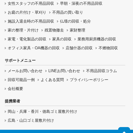
女性スタッフの
不用品回収
早朝・深夜の
不用品回収
お庭の片付け・
草刈り
不用品の
買い取り
施設入退去時の
不用品回収
仏壇の
回収・処分
家の整理・片付け
残置物撤去
家財整理
家電・電化製品の回収
家具の回収
業務用厨房機器の
回収
オフィス家具
・OA機器の回収
店舗什器の回収
不燃物回収
サポートメニュー
メールお問い合わせ
LINEお問い合わせ
不用品回収コラム
回収可能品一例
よくある質問
プライバシーポリシー
会社概要
提携業者
岡山・兵庫・香川・徳島ゴミ屋敷片付け
広島・山口ゴミ屋敷片付け