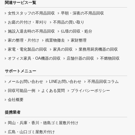
関連サービス一覧
女性スタッフの
不用品回収
早朝・深夜の
不用品回収
お庭の片付け・
草刈り
不用品の
買い取り
施設入退去時の
不用品回収
仏壇の
回収・処分
家の整理・片付け
残置物撤去
家財整理
家電・電化製品の回収
家具の回収
業務用厨房機器の
回収
オフィス家具
・OA機器の回収
店舗什器の回収
不燃物回収
サポートメニュー
メールお問い合わせ
LINEお問い合わせ
不用品回収コラム
回収可能品一例
よくある質問
プライバシーポリシー
会社概要
提携業者
岡山・兵庫・香川・徳島ゴミ屋敷片付け
広島・山口ゴミ屋敷片付け