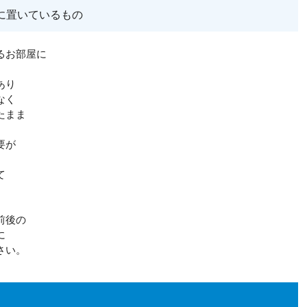
に置いているもの
るお部屋に
あり
なく
たまま
要が
て
前後の
に
さい。