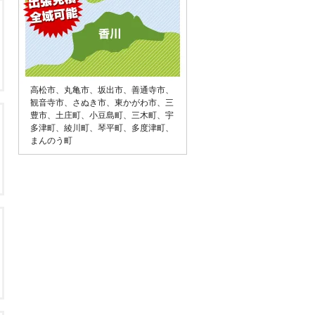
高松市
、
丸亀市
、
坂出市
、
善通寺市
、
観音寺市
、
さぬき市
、
東かがわ市
、
三
豊市
、
土庄町
、
小豆島町
、
三木町
、
宇
多津町
、
綾川町
、
琴平町
、
多度津町
、
まんのう町