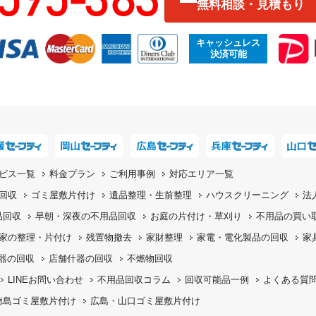
無料相談・見積もり
キャッシュレス
決済可能
ビス一覧
料金プラン
ご利用事例
対応エリア一覧
回収
ゴミ屋敷片付け
遺品整理・生前整理
ハウスクリーニング
法
品回収
早朝・深夜の
不用品回収
お庭の片付け・
草刈り
不用品の
買い
家の整理・片付け
残置物撤去
家財整理
家電・電化製品の回収
家
機器の回収
店舗什器の回収
不燃物回収
LINEお問い合わせ
不用品回収コラム
回収可能品一例
よくある質
徳島ゴミ屋敷片付け
広島・山口ゴミ屋敷片付け