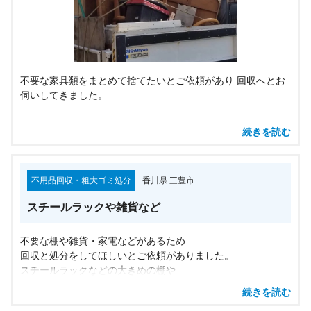
不要な家具類をまとめて捨てたいとご依頼があり 回収へとお
伺いしてきました。
お子様達も独立し旦那さんと二人暮しなのに タンスなどたく
続きを読む
さんの木製家具があり ほとんど使い切れていない状態だそう
で 置いていても場所をとってしまうだけなため まとめて処分
してしまいたかったそうです。
不用品回収・粗大ゴミ処分
香川県 三豊市
その他にもボロボロになってしまった 物干し竿や寝具なども
スチールラックや雑貨など
一緒に回収しました。
皆さんも家の中に使用しない家具などはありませんか？ 処分
不要な棚や雑貨・家電などがあるため
したくてお困りのものがありましたら 安心の香川セーフティ
回収と処分をしてほしいとご依頼がありました。
へお気軽にご相談ください。
スチールラックなどの大きめの棚や
その他不要な細々としたものを
続きを読む
回収いたしました。