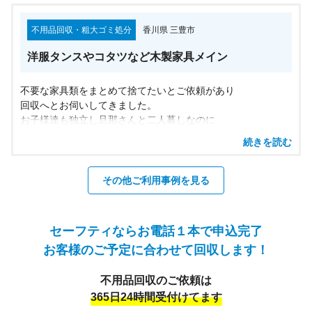
処分したいものの大きさが様々で
量もそこそこあったため部屋を片付けた
不用品回収・粗大ゴミ処分
香川県 三豊市
ものの処分に困っていたそうです。
皆さんも片付けたいお部屋や処分したい
洋服タンスやコタツなど木製家具メイン
ものなどはございませんか？
処分に関するお悩み事がありましたら
安心の香川セーフティへお気軽にご相談ください。
不要な家具類をまとめて捨てたいとご依頼があり
回収へとお伺いしてきました。
お子様達も独立し旦那さんと二人暮しなのに
タンスなどたくさんの木製家具があり
続きを読む
ほとんど使い切れていない状態だそうで
置いていても場所をとってしまうだけなため
まとめて処分してしまいたかったそうです。
その他ご利用事例を見る
その他にもボロボロになってしまった
物干し竿や寝具なども一緒に回収しました。
皆さんも家の中に使用しない家具などはありませんか？
セーフティならお電話１本で申込完了
処分したくてお困りのものがありましたら
お客様のご予定に合わせて回収します！
安心の香川セーフティへお気軽にご相談ください。
不用品回収のご依頼は
365日24時間受付けてます