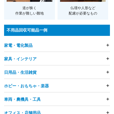
道が狭く
仏壇や人形など
作業が難しい難地
配慮が必要なもの
不用品回収可能品一例
家電・電化製品
家具・インテリア
テレビ
冷蔵庫
洗濯機
衣類乾燥機
エアコン
掃除機
照明器具・ライト
加湿器
除湿器
空気清浄機
扇風機
電動歯ブラシ
電気カミソリ
ストーブ・ヒーター
こたつ
日用品・生活雑貨
テーブル
ソファ
ビーズクッション
チェア・椅子
ヘアドライヤー
アイロン
ミシン
マッサージチェア
ベッド
マットレス
布団
座布団
電話機（固定電話・FAX）
まくら
タンス・カラーボックス
ホビー・おもちゃ・楽器
食器・キッチン用品
フライパン
鍋
ガスコンロ
浄水器
スマートフォン・タブレット・携帯電話
食器棚・キッチンボード
テレビ台・テレビボード
ゴミ箱
物干し竿
ハンガー
突っ張り棒
洗面用品
カメラ（フィルムカメラ・デジタルカメラ・ビデオカメ
下駄箱
ハンガーラック
本棚
キャビネット・チェスト
洋服・衣類
靴
バッグ
時計
アクセサリー
節句人形
ラ）
車両・農機具・工具
雑誌・漫画・本
おもちゃ
ぬいぐるみ
人形
フィギュア
鏡台・ドレッサー
踏み台
すのこ
ラグ・カーペット
畳
贈答品
美容機器
ベビーカー
ペット用品
介護用品
炊飯器
電子レンジ
ジューサーミキサー
ゲーム機
ゲームコントローラー
ボードゲーム
カーテン
網戸
雨戸
観葉植物
段ボール
発泡スチロール
コーヒーメーカー
トースター
ホットプレート
家庭用遊具
パチンコ台・パチスロ機
ピアノ
楽器
オフィス・店舗用品
自転車
タイヤ
カー用品
バイク・バイク用品