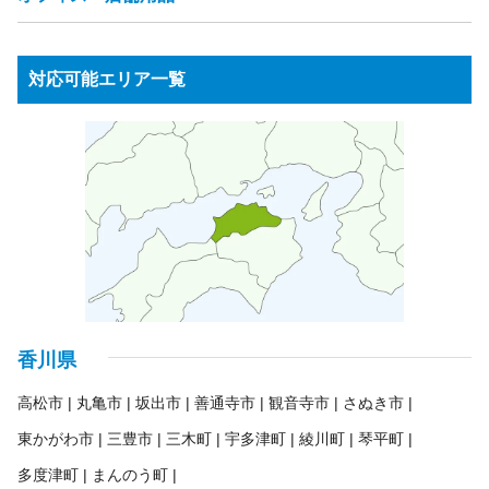
ジャーポット
食器洗い乾燥機・食洗機
電磁調理器
ゴルフ用品
健康器具・トレーニングマシン
釣り用品
チャイルドシート
バッテリー
工具・DIY用品
プレイヤー・レコーダー（HDD・DVD・BD・ビデオ等）
サーフボード
スノーボード
スポーツ用品
園芸・ガーデニング用品
ウッドデッキ・ラティス
衛星放送用アンテナ
テレビチューナー
応接セット
事務用品棚
OAラック
パーテーション
アウトドア用品
水槽
農機具・草刈機
高圧洗浄機
物置
台車
オーディオプレーヤー
対応可能エリア一覧
受付カウンター
ロッカー
ホワイトボード
ステレオ（CD・MD・カセットテープ等）
スピーカー
蛍光灯・水銀灯
金庫
シュレッダー
アンプ
ラジオ
パソコン・周辺機器
ノートパソコン
業務用コピー機・複合機
プロジェクター
業務用冷蔵庫
パソコンモニター
プリンター
スキャナ
キーボード
ガスレンジ
製氷機
券売機
コールドテーブル
ゆで麺器
各種ケーブル類
リモコン
電子辞書
ICレコーダー
電卓
大型食器洗浄機
シンク
アイスケース
ネタケース
調理台
冷凍ストッカー
ショーケース
ゴンドラ
商品棚
案内板
消火器
香川県
高松市
丸亀市
坂出市
善通寺市
観音寺市
さぬき市
東かがわ市
三豊市
三木町
宇多津町
綾川町
琴平町
多度津町
まんのう町