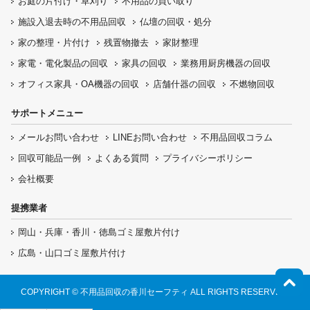
お庭の片付け・
草刈り
不用品の
買い取り
施設入退去時の
不用品回収
仏壇の
回収・処分
家の整理・片付け
残置物撤去
家財整理
家電・電化製品の回収
家具の回収
業務用厨房機器の
回収
オフィス家具
・OA機器の回収
店舗什器の回収
不燃物回収
サポートメニュー
メールお問い合わせ
LINEお問い合わせ
不用品回収コラム
回収可能品一例
よくある質問
プライバシーポリシー
会社概要
提携業者
岡山・兵庫・香川・徳島ゴミ屋敷片付け
広島・山口ゴミ屋敷片付け
COPYRIGHT © 不用品回収の香川セーフティ ALL RIGHTS RESERVED.