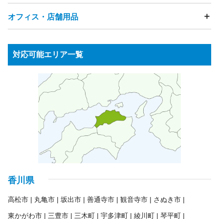
炊飯器
電子レンジ
ジューサーミキサー
ゲーム機
ゲームコントローラー
ボードゲーム
カーテン
網戸
雨戸
観葉植物
段ボール
発泡スチロール
コーヒーメーカー
トースター
ホットプレート
家庭用遊具
パチンコ台・パチスロ機
ピアノ
楽器
オフィス・店舗用品
自転車
タイヤ
カー用品
バイク・バイク用品
ジャーポット
食器洗い乾燥機・食洗機
電磁調理器
ゴルフ用品
健康器具・トレーニングマシン
釣り用品
チャイルドシート
バッテリー
工具・DIY用品
プレイヤー・レコーダー（HDD・DVD・BD・ビデオ等）
サーフボード
スノーボード
スポーツ用品
園芸・ガーデニング用品
ウッドデッキ・ラティス
衛星放送用アンテナ
テレビチューナー
応接セット
事務用品棚
OAラック
パーテーション
アウトドア用品
水槽
農機具・草刈機
高圧洗浄機
物置
台車
オーディオプレーヤー
対応可能エリア一覧
受付カウンター
ロッカー
ホワイトボード
ステレオ（CD・MD・カセットテープ等）
スピーカー
蛍光灯・水銀灯
金庫
シュレッダー
アンプ
ラジオ
パソコン・周辺機器
ノートパソコン
業務用コピー機・複合機
プロジェクター
業務用冷蔵庫
パソコンモニター
プリンター
スキャナ
キーボード
ガスレンジ
製氷機
券売機
コールドテーブル
ゆで麺器
各種ケーブル類
リモコン
電子辞書
ICレコーダー
電卓
大型食器洗浄機
シンク
アイスケース
ネタケース
調理台
冷凍ストッカー
ショーケース
ゴンドラ
商品棚
案内板
消火器
香川県
高松市
丸亀市
坂出市
善通寺市
観音寺市
さぬき市
東かがわ市
三豊市
三木町
宇多津町
綾川町
琴平町