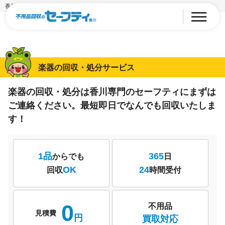
香川の楽器回収・処分
楽器の回収・処分サービス
楽器の回収・処分は香川専門のセーフティにまずは
ご連絡ください。
最短即日でなんでも回収いたしま
す！
1品
365
からでも
日
OK
24
回収
時間受付
0
不用品
見積費
円
買取対応