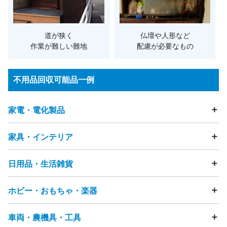
道が狭く
仏壇や人形など
作業が難しい難地
配慮が必要なもの
不用品回収可能品一例
家電・電化製品
家具・インテリア
テレビ
冷蔵庫
洗濯機
衣類乾燥機
エアコン
掃除機
照明器具・ライト
加湿器
除湿器
空気清浄機
扇風機
電動歯ブラシ
電気カミソリ
ストーブ・ヒーター
こたつ
日用品・生活雑貨
テーブル
ソファ
ビーズクッション
チェア・椅子
ヘアドライヤー
アイロン
ミシン
マッサージチェア
ベッド
マットレス
布団
座布団
電話機（固定電話・FAX）
まくら
タンス・カラーボックス
ホビー・おもちゃ・楽器
食器・キッチン用品
フライパン
鍋
ガスコンロ
浄水器
スマートフォン・タブレット・携帯電話
食器棚・キッチンボード
テレビ台・テレビボード
ゴミ箱
物干し竿
ハンガー
突っ張り棒
洗面用品
カメラ（フィルムカメラ・デジタルカメラ・ビデオカメ
下駄箱
ハンガーラック
本棚
キャビネット・チェスト
洋服・衣類
靴
バッグ
時計
アクセサリー
節句人形
ラ）
車両・農機具・工具
雑誌・漫画・本
おもちゃ
ぬいぐるみ
人形
フィギュア
鏡台・ドレッサー
踏み台
すのこ
ラグ・カーペット
畳
贈答品
美容機器
ベビーカー
ペット用品
介護用品