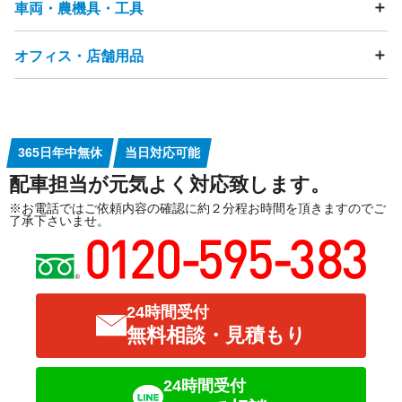
洋服・衣類
靴
バッグ
時計
アクセサリー
節句人形
ラ）
車両・農機具・工具
雑誌・漫画・本
おもちゃ
ぬいぐるみ
人形
フィギュア
鏡台・ドレッサー
踏み台
すのこ
ラグ・カーペット
畳
贈答品
美容機器
ベビーカー
ペット用品
介護用品
炊飯器
電子レンジ
ジューサーミキサー
ゲーム機
ゲームコントローラー
ボードゲーム
カーテン
網戸
雨戸
観葉植物
段ボール
発泡スチロール
コーヒーメーカー
トースター
ホットプレート
家庭用遊具
パチンコ台・パチスロ機
ピアノ
楽器
オフィス・店舗用品
自転車
タイヤ
カー用品
バイク・バイク用品
ジャーポット
食器洗い乾燥機・食洗機
電磁調理器
ゴルフ用品
健康器具・トレーニングマシン
釣り用品
チャイルドシート
バッテリー
工具・DIY用品
プレイヤー・レコーダー（HDD・DVD・BD・ビデオ等）
サーフボード
スノーボード
スポーツ用品
園芸・ガーデニング用品
ウッドデッキ・ラティス
衛星放送用アンテナ
テレビチューナー
応接セット
事務用品棚
OAラック
パーテーション
アウトドア用品
水槽
農機具・草刈機
高圧洗浄機
物置
台車
オーディオプレーヤー
受付カウンター
ロッカー
ホワイトボード
ステレオ（CD・MD・カセットテープ等）
スピーカー
蛍光灯・水銀灯
金庫
シュレッダー
365日年中無休
当日対応可能
アンプ
ラジオ
パソコン・周辺機器
ノートパソコン
業務用コピー機・複合機
プロジェクター
業務用冷蔵庫
配車担当が元気よく対応致します。
パソコンモニター
プリンター
スキャナ
キーボード
ガスレンジ
製氷機
券売機
コールドテーブル
ゆで麺器
各種ケーブル類
リモコン
電子辞書
ICレコーダー
電卓
大型食器洗浄機
シンク
アイスケース
ネタケース
※お電話ではご依頼内容の確認に約２分程お時間を頂きますのでご
了承下さいませ。
調理台
冷凍ストッカー
ショーケース
ゴンドラ
商品棚
案内板
消火器
24時間受付
無料相談・見積もり
24時間受付