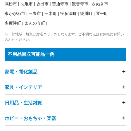
高松市
丸亀市
坂出市
善通寺市
観音寺市
さぬき市
東かがわ市
三豊市
三木町
宇多津町
綾川町
琴平町
多度津町
まんのう町
※一部地域・離島は対応エリア外となります。ご不明な点はお気軽にお問い
合わせください。
不用品回収可能品一例
家電・電化製品
家具・インテリア
テレビ
冷蔵庫
洗濯機
衣類乾燥機
エアコン
掃除機
照明器具・ライト
加湿器
除湿器
空気清浄機
扇風機
電動歯ブラシ
電気カミソリ
ストーブ・ヒーター
こたつ
日用品・生活雑貨
テーブル
ソファ
ビーズクッション
チェア・椅子
ヘアドライヤー
アイロン
ミシン
マッサージチェア
ベッド
マットレス
布団
座布団
電話機（固定電話・FAX）
まくら
タンス・カラーボックス
ホビー・おもちゃ・楽器
食器・キッチン用品
フライパン
鍋
ガスコンロ
浄水器
スマートフォン・タブレット・携帯電話
食器棚・キッチンボード
テレビ台・テレビボード
ゴミ箱
物干し竿
ハンガー
突っ張り棒
洗面用品
カメラ（フィルムカメラ・デジタルカメラ・ビデオカメ
下駄箱
ハンガーラック
本棚
キャビネット・チェスト