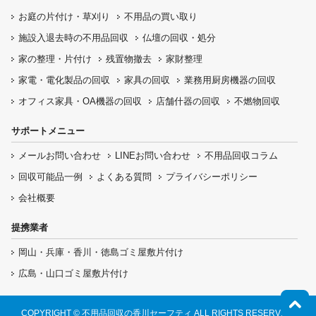
お庭の片付け・
草刈り
不用品の
買い取り
施設入退去時の
不用品回収
仏壇の
回収・処分
家の整理・片付け
残置物撤去
家財整理
家電・電化製品の回収
家具の回収
業務用厨房機器の
回収
オフィス家具
・OA機器の回収
店舗什器の回収
不燃物回収
サポートメニュー
メールお問い合わせ
LINEお問い合わせ
不用品回収コラム
回収可能品一例
よくある質問
プライバシーポリシー
会社概要
提携業者
岡山・兵庫・香川・徳島ゴミ屋敷片付け
広島・山口ゴミ屋敷片付け
COPYRIGHT © 不用品回収の香川セーフティ ALL RIGHTS RESERVED.