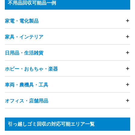
不用品回収可能品一例
家電・電化製品
家具・インテリア
テレビ
冷蔵庫
洗濯機
衣類乾燥機
エアコン
掃除機
照明器具・ライト
加湿器
除湿器
空気清浄機
扇風機
電動歯ブラシ
電気カミソリ
ストーブ・ヒーター
こたつ
日用品・生活雑貨
テーブル
ソファ
ビーズクッション
チェア・椅子
ヘアドライヤー
アイロン
ミシン
マッサージチェア
ベッド
マットレス
布団
座布団
電話機（固定電話・FAX）
まくら
タンス・カラーボックス
ホビー・おもちゃ・楽器
食器・キッチン用品
フライパン
鍋
ガスコンロ
浄水器
スマートフォン・タブレット・携帯電話
食器棚・キッチンボード
テレビ台・テレビボード
ゴミ箱
物干し竿
ハンガー
突っ張り棒
洗面用品
カメラ（フィルムカメラ・デジタルカメラ・ビデオカメ
下駄箱
ハンガーラック
本棚
キャビネット・チェスト
洋服・衣類
靴
バッグ
時計
アクセサリー
節句人形
ラ）
車両・農機具・工具
雑誌・漫画・本
おもちゃ
ぬいぐるみ
人形
フィギュア
鏡台・ドレッサー
踏み台
すのこ
ラグ・カーペット
畳
贈答品
美容機器
ベビーカー
ペット用品
介護用品
炊飯器
電子レンジ
ジューサーミキサー
ゲーム機
ゲームコントローラー
ボードゲーム
カーテン
網戸
雨戸
観葉植物
段ボール
発泡スチロール
コーヒーメーカー
トースター
ホットプレート
家庭用遊具
パチンコ台・パチスロ機
ピアノ
楽器
オフィス・店舗用品
自転車
タイヤ
カー用品
バイク・バイク用品
ジャーポット
食器洗い乾燥機・食洗機
電磁調理器
ゴルフ用品
健康器具・トレーニングマシン
釣り用品
チャイルドシート
バッテリー
工具・DIY用品
プレイヤー・レコーダー（HDD・DVD・BD・ビデオ等）
サーフボード
スノーボード
スポーツ用品
園芸・ガーデニング用品
ウッドデッキ・ラティス
衛星放送用アンテナ
テレビチューナー
応接セット
事務用品棚
OAラック
パーテーション
アウトドア用品
水槽
農機具・草刈機
高圧洗浄機
物置
台車
オーディオプレーヤー
引っ越しゴミ回収の対応可能エリア一覧
受付カウンター
ロッカー
ホワイトボード
ステレオ（CD・MD・カセットテープ等）
スピーカー
蛍光灯・水銀灯
金庫
シュレッダー