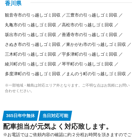
アンプ
ラジオ
パソコン・周辺機器
ノートパソコン
業務用コピー機・複合機
プロジェクター
業務用冷蔵庫
香川県
パソコンモニター
プリンター
スキャナ
キーボード
ガスレンジ
製氷機
券売機
コールドテーブル
ゆで麺器
観音寺市の引っ越しゴミ回収
三豊市の引っ越しゴミ回収
各種ケーブル類
リモコン
電子辞書
ICレコーダー
電卓
大型食器洗浄機
シンク
アイスケース
ネタケース
調理台
冷凍ストッカー
ショーケース
ゴンドラ
商品棚
丸亀市の引っ越しゴミ回収
高松市の引っ越しゴミ回収
案内板
消火器
坂出市の引っ越しゴミ回収
善通寺市の引っ越しゴミ回収
さぬき市の引っ越しゴミ回収
東かがわ市の引っ越しゴミ回収
三木町の引っ越しゴミ回収
宇多津町の引っ越しゴミ回収
綾川町の引っ越しゴミ回収
琴平町の引っ越しゴミ回収
多度津町の引っ越しゴミ回収
まんのう町の引っ越しゴミ回収
※一部地域・離島は対応エリア外となります。ご不明な点はお気軽にお問い
合わせください。
365日年中無休
当日対応可能
配車担当が元気よく対応致します。
※お電話ではご依頼内容の確認に約２分程お時間を頂きますのでご