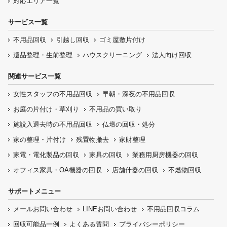
対応エリア一覧
サービス一覧
不用品回収
引越し回収
ゴミ屋敷片付け
遺品整理・生前整理
ハウスクリーニング
法人向け回収
関連サービス一覧
女性スタッフの
不用品回収
早朝・深夜の
不用品回収
お庭の片付け・
草刈り
不用品の
買い取り
施設入退去時の
不用品回収
仏壇の
回収・処分
家の整理・片付け
残置物撤去
家財整理
家電・電化製品の回収
家具の回収
業務用厨房機器の
回収
オフィス家具
・OA機器の回収
店舗什器の回収
不燃物回収
サポートメニュー
メールお問い合わせ
LINEお問い合わせ
不用品回収コラム
回収可能品一例
よくある質問
プライバシーポリシー